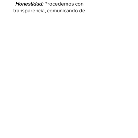
Honestidad:
Procedemos con
transparencia, comunicando de
manera clara, precisa y
oportuna.
Diligencia:
Ejecutamos con esmero y
cuidado nuestras
labores.
Respeto:
Damos un
trato digno a las personas y
valoramos su tiempo.
Trabajo en equipo:
Promovemos y consideramos el
aporte de nuestros
colaboradores, propiciando
espacios para la interacción y la
colaboración.
Dirección:
Av Boyacá 53 - 81